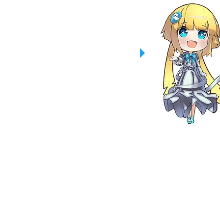
た
販売
の会社です
がたくさんありま〜す！