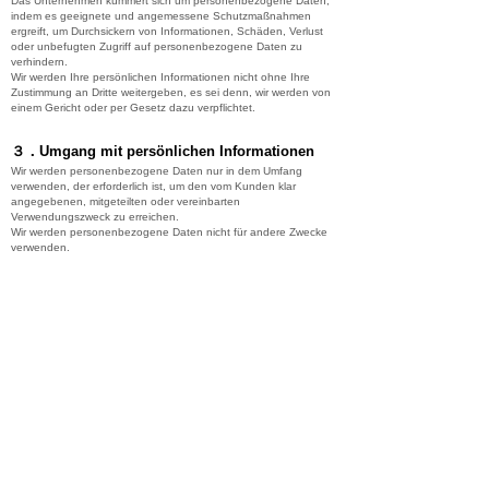
Das Unternehmen kümmert sich um personenbezogene Daten,
indem es geeignete und angemessene Schutzmaßnahmen
ergreift, um Durchsickern von Informationen, Schäden, Verlust
oder unbefugten Zugriff auf personenbezogene Daten zu
verhindern.
Wir werden Ihre persönlichen Informationen nicht ohne Ihre
Zustimmung an Dritte weitergeben, es sei denn, wir werden von
einem Gericht oder per Gesetz dazu verpflichtet.
３．Umgang mit persönlichen Informationen
Wir werden personenbezogene Daten nur in dem Umfang
verwenden, der erforderlich ist, um den vom Kunden klar
angegebenen, mitgeteilten oder vereinbarten
Verwendungszweck zu erreichen.
Wir werden personenbezogene Daten nicht für andere Zwecke
verwenden.
Personenbezogene Daten, die wir im Rahmen unserer normalen
Geschäftstätigkeit auf Visitenkarten usw. erhalten haben, sowie
personenbezogene Daten, die wir durch Internetanfragen und
Fragebögen usw. erhalten haben, werden verwendet, wenn es
für uns notwendig ist, Sie zu kontaktieren.
copyright©2020 rikazai.All rights researved.